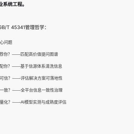
业系统工程。
T 45341管理哲学：
心问题
推荐你？——匹配高价值提问图谱
匹配你？——基于信源体系清洗信息
可信？——评估解决方案可落地性
一致？——全平台信息一致性治理
量化？——AI模型实测与成熟度评估