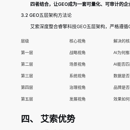
四者结合，让GEO成为一套可量化、可审计的企
3.2 GEO五层架构方法论
艾索深度整合睿擎科技GEO五层架构，严格遵循GB/
层级
核心视角
解决的核
第一层
战略视角
AI为何
第二层
场景视角
AI能否
第三层
系统视角
数据是否
第四层
治理视角
品牌是否
第五层
发展视角
效果如何
四、 艾索优势