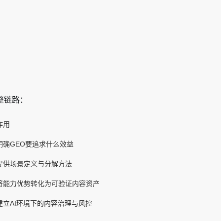
整链路：
作用
明确GEO要追求什么效益
提供场景定义与分解方法
将能力优势转化为可验证内容资产
建立AI环境下的内容治理与风控